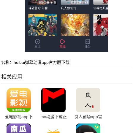
名称：heibai弹幕动漫app官方版下载
相关应用
爱电影视app下
mx动漫下载正
良人剧场app官
载追剧最新版
版
方版