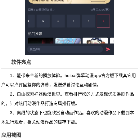
软件亮点
1、能带来全新的播放体验。heibai弹幕动漫app官方版下载其它用
户可以点评回复你的弹幕，发送弹幕讨论互动剧情。
2、自由探索神器动漫世界。查看排行榜的方式发现优质番剧作品
的，针对热门动漫作品打造专属排行版。
3、离线的状态下也能欣赏自动画作品。喜欢的动漫作品下载到本
地进行观看，相关动漫作品的缓存下载。
应用截图