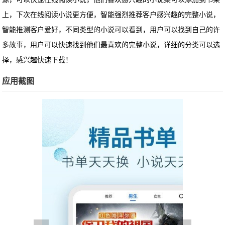
上，下次在线阅读小说更方便，智能强烈推荐客户感兴趣的完整小说，
智能推测客户爱好，不同类型的小说可以看到，用户可以找到自己的许
多故事，用户可以快速找到他们最喜欢的完整小说，详细的分类可以选
择，感兴趣快速下载！
应用截图