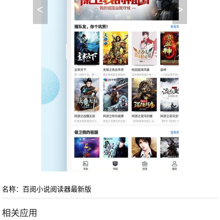
<
>
名称：百阅小说阅读器最新版
相关应用