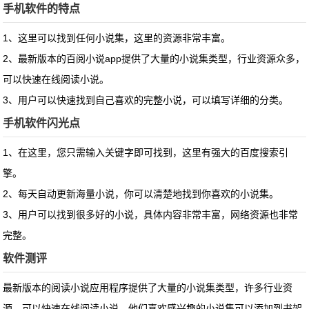
手机软件的特点
1、这里可以找到任何小说集，这里的资源非常丰富。
2、最新版本的百阅小说app提供了大量的小说集类型，行业资源众多，
可以快速在线阅读小说。
3、用户可以快速找到自己喜欢的完整小说，可以填写详细的分类。
手机软件闪光点
1、在这里，您只需输入关键字即可找到，这里有强大的百度搜索引
擎。
2、每天自动更新海量小说，你可以清楚地找到你喜欢的小说集。
3、用户可以找到很多好的小说，具体内容非常丰富，网络资源也非常
完整。
软件测评
最新版本的阅读小说应用程序提供了大量的小说集类型，许多行业资
源，可以快速在线阅读小说，他们喜欢感兴趣的小说集可以添加到书架