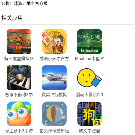
名称：途游斗地主官方版
相关应用
解压魔盒模拟器
成语小天才官方
MaxLine木星官
下载手机版
版
方版
极限平衡球3中
真实飞行模拟
漫画大冒险2.0
文版
3D中文版下载
下载手机版
保卫萝卜3手游
指尖弹球最新版
我文字贼溜