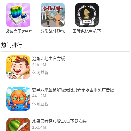
嵌套盒子(Nest
剪影战斗游戏
国际象棋单机下
The Box)
载手机版
热门排行
途游斗地主官方版
445.9M
休闲益智
变异八爪鱼破解版无限贝壳无限金币免广告版
44.12M
休闲益智
水果忍者经典版1.0.0下载安装
158.4M